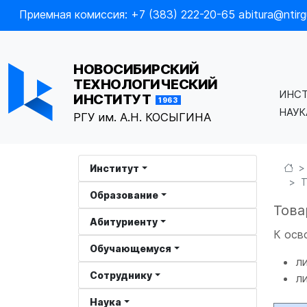
Приемная комиссия: +7 (383) 222-20-65 abitura@ntirgu
НОВОСИБИРСКИЙ
ТЕХНОЛОГИЧЕСКИЙ
ИНС
ИНСТИТУТ
1963
НАУ
РГУ им. А.Н. КОСЫГИНА
Институт
Т
Образование
Това
Абитуриенту
К осв
Обучающемуся
л
Сотруднику
л
Наука