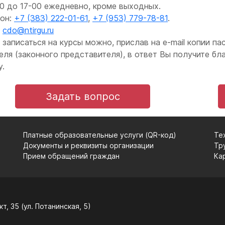
00 до 17-00 ежедневно, кроме выходных.
он:
+7 (383) 222-01-61
,
+7 (953) 779-78-81
.
:
cdo@ntirgu.ru
 записаться на курсы можно, прислав на e-mail копии п
еля (законного представителя), в ответ Вы получите бл
у.
Задать вопрос
Платные образовательные услуги (QR-код)
Те
Документы и реквизиты организации
Тр
Прием обращений граждан
Ка
т, 35 (ул. Потанинская, 5)