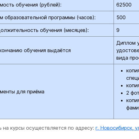
мость обучения (рублей):
62500
м образовательной программы (часов):
500
олжительность обучения (месяцев):
9
Диплом у
кончанию обучения выдаётся
удостове
вида про
копи
спец
копи
менты для приёма
2 фо
копи
фами
ь на курсы осуществляется по адресу:
г. Новосибирск, у