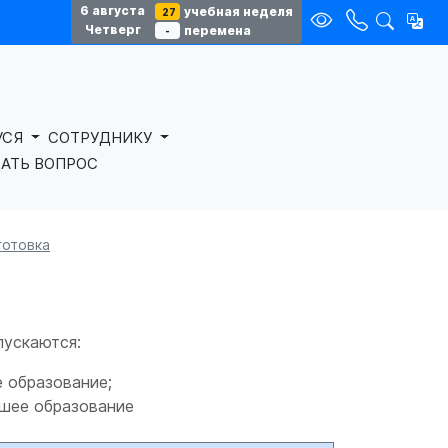
6 августа
учебная неделя
27
Четверг
перемена
-
УСЯ
СОТРУДНИКУ
АТЬ ВОПРОС
готовка
пускаются:
е образование;
сшее образование