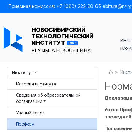
Приемная комиссия: +7 (383) 222-20-65 abitura@ntirgu
НОВОСИБИРСКИЙ
ТЕХНОЛОГИЧЕСКИЙ
ИНС
ИНСТИТУТ
1963
НАУ
РГУ им. А.Н. КОСЫГИНА
Инст
Институт
Норм
История института
Сведения об образовательной
Декларац
организации
Устав Проф
Ученый совет
последней 
Профком
Положение 