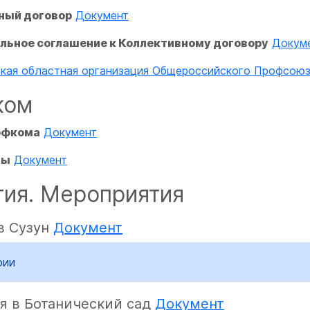
ный договор
Документ
льное соглашение к Коллективному договору
Докум
кая областная организация Общероссийского Профсоюз
ком
офкома
Документ
ты
Документ
ия. Мероприятия
в Сузун
Документ
фии
я в Ботанический сад
Документ