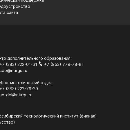
хническая поддержка
удоустройство
рта сайта
нтр дополнительного образования:
+7 (383) 222-01-61
+7 (953) 779-78-81
cdo@ntirgu.ru
ебно-методический отдел:
+7 (383) 222-79-29
uotdel@ntirgu.ru
ибирский технологический институт (филиал)
уcство)