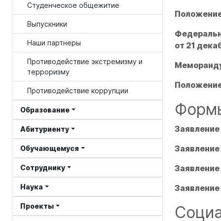
Студенческое общежитие
Положение
Выпускники
Федеральны
Наши партнеры
от 21 дека
Противодействие экстремизму и
Меморанд
терроризму
Положение
Противодействие коррупции
Формы
Образование
Заявление
Абитуриенту
Заявление
Обучающемуся
Сотруднику
Заявление
Наука
Заявление 
Проекты
Социа