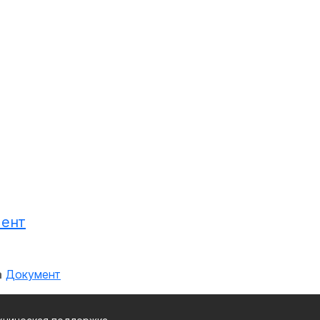
ент
а
Документ