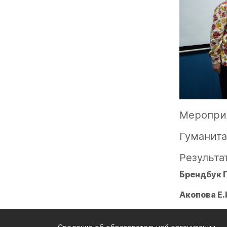
Меропри
Гуманит
Результа
Брендбук П
Акопова Е.