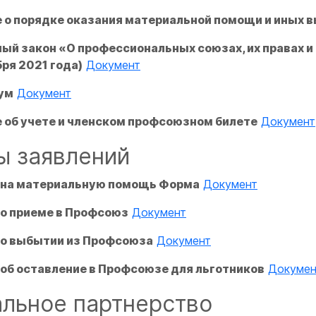
 о порядке оказания материальной помощи и иных 
й закон «О профессиональных союзах, их правах и
бря 2021 года)
Документ
ум
Документ
 об учете и членском профсоюзном билете
Документ
 заявлений
 на материальную помощь Форма
Документ
 о приеме в Профсоюз
Документ
 о выбытии из Профсоюза
Документ
об оставление в Профсоюзе для льготников
Докумен
льное партнерство