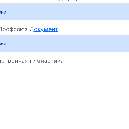
фии
 Профсоюз
Документ
фии
ственная гимнастика