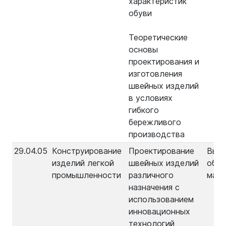
характеристик
обуви
Теоретические
основы
проектирования и
изготовления
швейных изделий
в условиях
гибкого
бережливого
производства
29.04.05
Конструирование
Проектирование
Выс
изделий легкой
швейных изделий
обра
промышленности
различного
маги
назначения с
использованием
инновационных
технологий