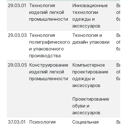
29.03.01
Технология
Инновационные
Выс
изделий легкой
технологии
обра
промышленности
одежды и
бака
аксессуаров
29.03.03
Технология
Технология и
Выс
полиграфического
дизайн упаковки
обра
и упаковочного
бака
производства
29.03.05
Конструирование
Компьютерное
Выс
изделий легкой
проектирование
обра
промышленности
одежды и
бака
аксессуаров
Проектирование
обуви и
аксессуаров
37.03.01
Психология
Социальная
Выс