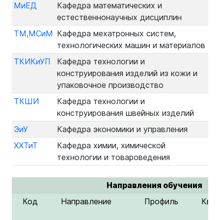
МиЕД
Кафедра математических и
естественнонаучных дисциплин
ТМ,МСиМ
Кафедра мехатронных систем,
технологических машин и материалов
ТКИКиУП
Кафедра технологии и
конструирования изделий из кожи и
упаковочное производство
ТКШИ
Кафедра технологии и
конструирования швейных изделий
ЭиУ
Кафедра экономики и управления
ХХТиТ
Кафедра химии, химической
технологии и товароведения
Направления обучения
Код
Направление
Профиль
Квал