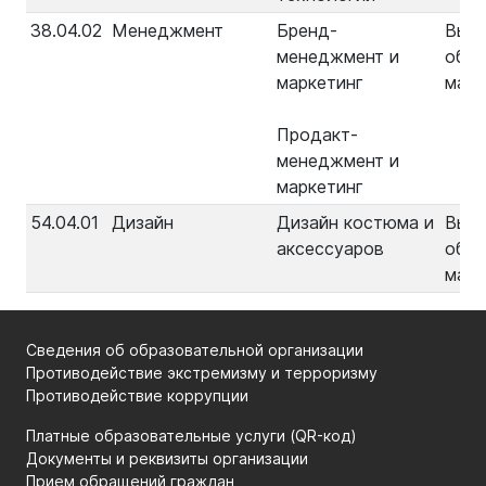
38.04.02
Менеджмент
Бренд-
Выс
менеджмент и
обра
маркетинг
маги
Продакт-
менеджмент и
маркетинг
54.04.01
Дизайн
Дизайн костюма и
Выс
аксессуаров
обра
маги
Сведения об образовательной организации
Противодействие экстремизму и терроризму
Противодействие коррупции
Платные образовательные услуги (QR-код)
Документы и реквизиты организации
Прием обращений граждан