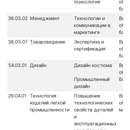
психология
обра
бака
38.03.02
Менеджмент
Технологии и
Выс
коммуникации в
обра
маркетинге
бака
38.03.07
Товароведение
Экспертиза и
Выс
сертификация
обра
бака
54.03.01
Дизайн
Дизайн костюма
Выс
обра
Промышленный
бака
дизайн
29.04.01
Технология
Повышение
Выс
изделий легкой
технологических
обра
промышленности
свойств деталей
маги
и
эксплуатационных